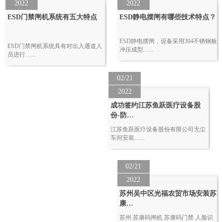
2022
2022
ESD门禁闸机系统有五大特点
ESD静电摆闸有哪些技术特点？
ESD静电摆闸，设备采用304不锈钢板
ESD门禁闸机系统具有对出入通道人
冲压成型…...
员进行…...
02/21
2022
成功签约江苏鱼跃医疗设备股
份-防…
江苏鱼跃医疗设备股份有限公司无尘
车间安装…...
02/21
2022
苏州吴中区光福农贸市场安装苏
康…
苏州 苏康码闸机 苏康码门禁 人脸识