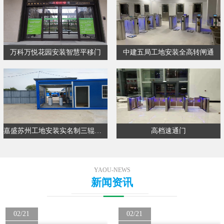
万科万悦花园安装智慧平移门
中建五局工地安装全高转闸通
嘉盛苏州工地安装实名制三辊闸通…
高档速通门
YAOU-NEWS
新闻资讯
02/21
02/21