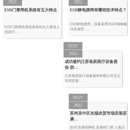
2022
2022
ESD门禁闸机系统有五大特点
ESD静电摆闸有哪些技术特点？
ESD静电摆闸，设备采用304不锈钢板
ESD门禁闸机系统具有对出入通道人
冲压成型…...
员进行…...
02/21
2022
成功签约江苏鱼跃医疗设备股
份-防…
江苏鱼跃医疗设备股份有限公司无尘
车间安装…...
02/21
2022
苏州吴中区光福农贸市场安装苏
康…
苏州 苏康码闸机 苏康码门禁 人脸识